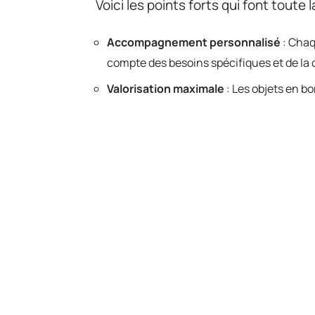
Voici les points forts qui font toute 
Accompagnement personnalisé
: Chaq
compte des besoins spécifiques et de la 
Valorisation maximale
: Les objets en b
un cercle vertueux, où solidarité locale 
Impact social concret
: Les dons financ
foyers en difficulté, renforçant le tissu so
Opter pour une association, c’est fai
vraies perspectives à d’autres. O
maison plus légère et une société pl
réseau local s’active, réinventant l