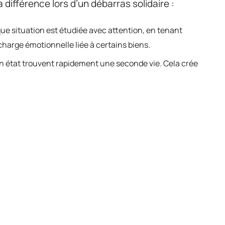
la différence lors d’un débarras solidaire :
ue situation est étudiée avec attention, en tenant
charge émotionnelle liée à certains biens.
on état trouvent rapidement une seconde vie. Cela crée
et écologie avancent main dans la main.
ent des actions sociales ou équipent directement des
cial du quartier ou de la ville.
re de la place chez soi tout en offrant de
n avance, d’un même mouvement, vers une
us solidaire. Un simple geste, et tout un
a valeur des choses et des liens humains.