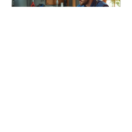
Marge d’un plombier : tout savoir sur la
rentabilité du métier
En savoir plus
Contact
Mentions Légales
Sitemap