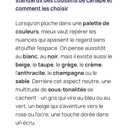
standards des coussins de canapé et
comment les choisir
Lorsqu’on pioche dans une
palette de
couleurs
, mieux vaut repérer les
nuances qui apaisent le regard sans
étouffer l’espace. On pense aussitôt
au
blanc
, au
noir
, mais il existe aussi le
beige
, le
taupe
, le
grège
, le
crème
,
l’
anthracite
, le
champagne
ou le
sable
. Derrière cet aspect neutre, une
multitude de
sous-tonalités
se
cachent : un gris qui vire au bleu ou au
vert, un beige qui s’aventure vers le
rose ou l’ocre, une touche dorée dans
un écru.