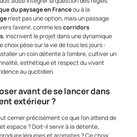
doit aussi intégrer la question des règles
ique du paysage en France
ou à la
age
n’est pas une option, mais un passage
ers l’avenir, comme les
corridors
és
, inscrivent le projet dans une dynamique
hoix pèse sur la vie de tous les jours :
staller un coin détente à l’ombre, cultiver un
nalité, esthétique et respect du vivant
vidence au quotidien.
oser avant de se lancer dans
nt extérieur ?
 faut cerner précisément ce que l’on attend de
et espace ? Doit-il servir à la détente,
u produire légumes et aromates ? Ce choix