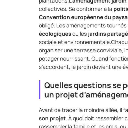
plantations.L’
aménagement jardin
collectives. Se conformer à la
polit
Convention européenne du pays
obligé. Les aménagements tournés v
écologiques
ou les
jardins partag
sociale et environnementale.Chaque c
organiser une terrasse conviviale, in
potager nourrissant. Quand fonction
s’accordent, le jardin devient une é
Quelles questions se p
un projet d’aménageme
Avant de tracer la moindre allée, il
son projet
. À quoi doit ressembler c
rassembler la famille et les amis, o